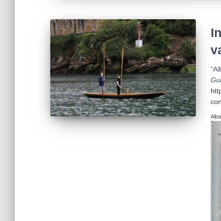
I
v
“Al
Gu
htt
con
Alba