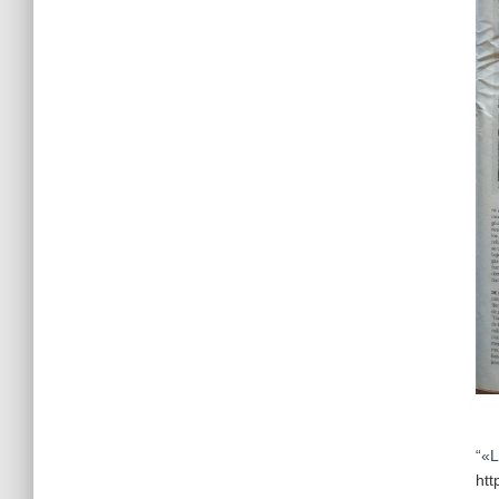
“«L
htt