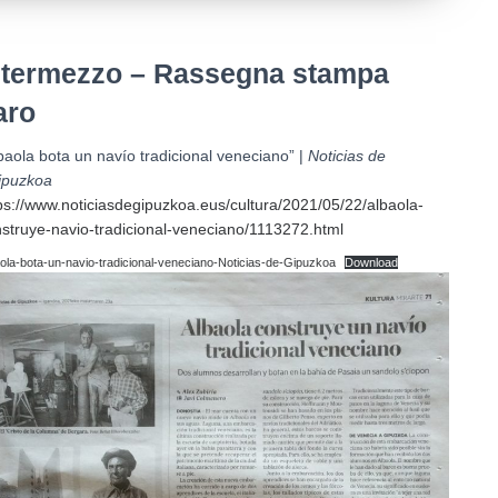
ntermezzo – Rassegna stampa
aro
baola bota un navío tradicional veneciano” |
Noticias de
ipuzkoa
ps://www.noticiasdegipuzkoa.eus/cultura/2021/05/22/albaola-
struye-navio-tradicional-veneciano/1113272.html
ola-bota-un-navio-tradicional-veneciano-Noticias-de-Gipuzkoa
Download