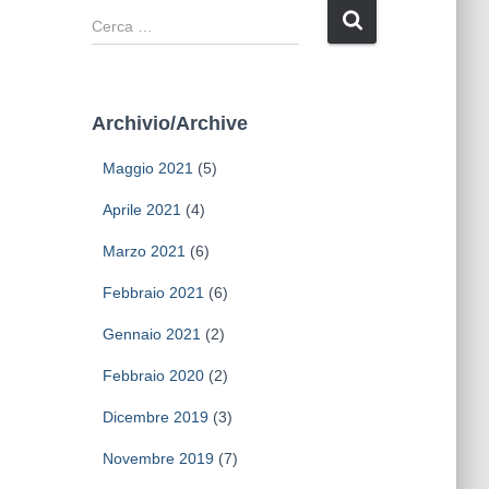
R
i
c
e
r
Archivio/Archive
c
a
Maggio 2021
(5)
p
e
Aprile 2021
(4)
r
Marzo 2021
(6)
:
Febbraio 2021
(6)
Gennaio 2021
(2)
Febbraio 2020
(2)
Dicembre 2019
(3)
Novembre 2019
(7)