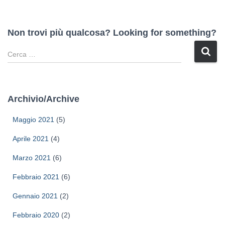
Non trovi più qualcosa? Looking for something?
R
i
c
e
r
Archivio/Archive
c
a
Maggio 2021
(5)
p
e
Aprile 2021
(4)
r
Marzo 2021
(6)
:
Febbraio 2021
(6)
Gennaio 2021
(2)
Febbraio 2020
(2)