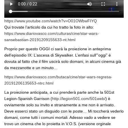
https://www.youtube.com/watch?v=O01OWbwFIYQ
Qui trovate l’articolo da cui ho tratto la foto in alto:
https://www.diariovasco.com/culturas/cine/star-wars-
sansebastian-20191209155633-nt.html
Proprio per questo OGGI ci sarà la proiezione in anteprima
dell’episodio IX: L’ascesa di Skywalker. L’enfasi sull'”oggi” è
dovuta al fatto che il film uscirà solo domani, in alcuni cinema già
da mezzanotte e un minuto…
https://www.diariovasco.com/butaca/cine/star-wars-regresa-
20191206135653-ntrc.html
La proiezione anticipata, a cui prenderà parte anche la 501st
Legion-Spanish Garrison (
http://legion501.com/501web/
) è
ovviamente solo su invito e stranamente a me non è arrivato.
Deve esserci stato un disguido con le poste… Mi toccherà vederlo
domani, come tutti i comuni mortali. Adesso vado a vedere se
trovo un cinema che lo proietta in V.O.S. (versione orginale