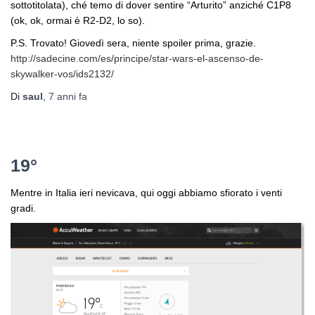
sottotitolata), ché temo di dover sentire “Arturito” anziché C1P8
(ok, ok, ormai è R2-D2, lo so).
P.S. Trovato! Giovedì sera, niente spoiler prima, grazie.
http://sadecine.com/es/principe/star-wars-el-ascenso-de-
skywalker-vos/ids2132/
Di
saul
,
7 anni
fa
19°
Mentre in Italia ieri nevicava, qui oggi abbiamo sfiorato i venti
gradi.