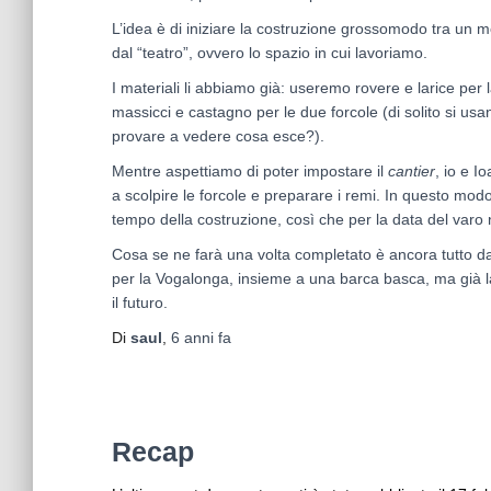
L’idea è di iniziare la costruzione grossomodo tra un
dal “teatro”, ovvero lo spazio in cui lavoriamo.
I materiali li abbiamo già: useremo rovere e larice per 
massicci e castagno per le due forcole (di solito si u
provare a vedere cosa esce?).
Mentre aspettiamo di poter impostare il
cantier
, io e I
a scolpire le forcole e preparare i remi. In questo mod
tempo della costruzione, così che per la data del varo 
Cosa se ne farà una volta completato è ancora tutto da
per la Vogalonga, insieme a una barca basca, ma già l
il futuro.
Di
saul
,
6 anni
fa
Recap