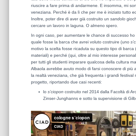
riuscire a fare prima di andarmene. E insomma, mi so
veneziana. Perché è da lì che per me è iniziato tutto 
Inoltre, poter dire di aver già costruito un
sandolo
gioch
cercare un lavoro in laguna. O almeno spero.
In ogni caso, per aumentare le chance di successo ho 
quale fosse la barca che avrei voluto costruire (uno
s’
motivo la scelta fosse ricaduta su questo tipo di barca 
materiali) e perché (qui, oltre al mio interesse person
per tutti gli studenti imparare qualcosa della cultura ma
Albaola avrebbe avuto modo di farsi conoscere di più a
la realtà veneziana, che già frequenta i grandi festival 
progetto, riportando due casi recenti:
lo
s’ciopon
costruito nel 2014 dalla Facoltà di Arc
Zinser-Junghanns e sotto la supervisione di Gil