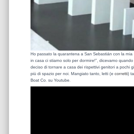
Ho passato la quarantena a San Sebastián con la mia 
in casa ci stiamo solo per dormire!”, dicevamo quando l
deciso di tornare a casa dei rispettivi genitori a pochi 
più di spazio per noi. Mangiato tanto, letti (e
corretti
) ta
Boat Co. su Youtube.