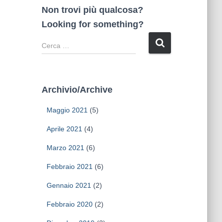
Non trovi più qualcosa?
Looking for something?
R
i
c
e
r
Archivio/Archive
c
a
Maggio 2021
(5)
p
e
Aprile 2021
(4)
r
Marzo 2021
(6)
:
Febbraio 2021
(6)
Gennaio 2021
(2)
Febbraio 2020
(2)