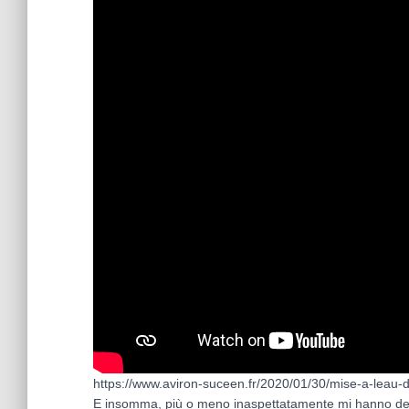
https://www.aviron-suceen.fr/2020/01/30/mise-a-leau-
E insomma, più o meno inaspettatamente mi hanno det