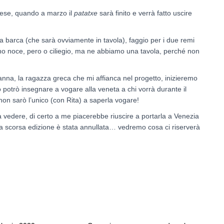
 mese, quando a marzo il
patatxe
sarà finito e verrà fatto uscire
la barca (che sarà ovviamente in tavola), faggio per i due remi
sano noce, pero o ciliegio, ma ne abbiamo una tavola, perché non
oanna, la ragazza greca che mi affianca nel progetto, inizieremo
o potrò insegnare a vogare alla veneta a chi vorrà durante il
non sarò l’unico (con Rita) a saperla vogare!
 vedere, di certo a me piacerebbe riuscire a portarla a Venezia
a scorsa edizione è stata annullata… vedremo cosa ci riserverà