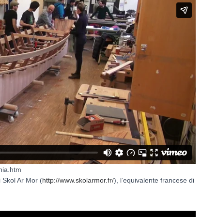
nia.htm
 Skol Ar Mor (
http://www.skolarmor.fr/
), l’equivalente francese di