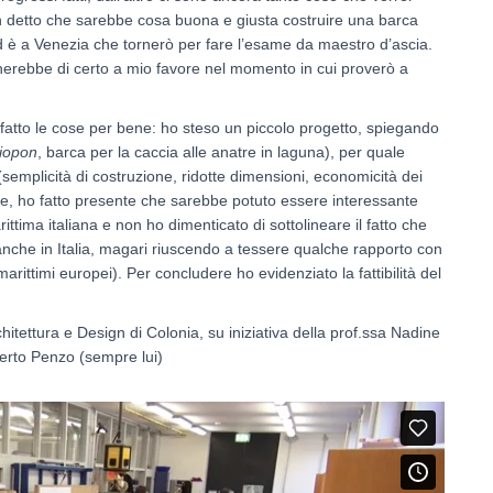
n detto che sarebbe cosa buona e giusta costruire una barca
ed è a Venezia che tornerò per fare l’esame da maestro d’ascia.
erebbe di certo a mio favore nel momento in cui proverò a
fatto le cose per bene: ho steso un piccolo progetto, spiegando
ciopon
, barca per la caccia alle anatre in laguna), per quale
(semplicità di costruzione, ridotte dimensioni, economicità dei
ale, ho fatto presente che sarebbe potuto essere interessante
rittima italiana e non ho dimenticato di sottolineare il fatto che
nche in Italia, magari riuscendo a tessere qualche rapporto con
marittimi europei). Per concludere ho evidenziato la fattibilità del
hitettura e Design di Colonia, su iniziativa della prof.ssa Nadine
berto Penzo (sempre lui)