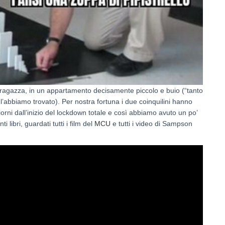
ragazza, in un appartamento decisamente piccolo e buio (“tanto
’abbiamo trovato). Per nostra fortuna i due coinquilini hanno
giorni dall’inizio del lockdown totale e così abbiamo avuto un po’
nti libri, guardati tutti i film del
MCU
e tutti i video di Sampson