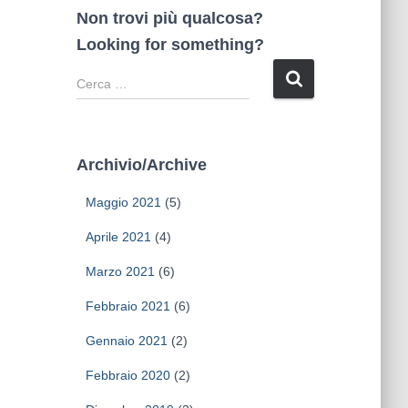
Non trovi più qualcosa?
Looking for something?
R
i
c
e
r
Archivio/Archive
c
a
Maggio 2021
(5)
p
e
Aprile 2021
(4)
r
Marzo 2021
(6)
:
Febbraio 2021
(6)
Gennaio 2021
(2)
Febbraio 2020
(2)