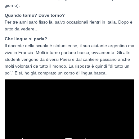
giorno).
Quando torno? Dove torno?
Per tre anni sarò fisso là, salvo occasionali rientri in Italia. Dopo è
tutto da vedere…
Che lingua si parla?
Il docente della scuola è statunitense, il suo aiutante argentino ma
vive in Francia. Molti intorno parlano basco, ovviamente. Gli altri
studenti vengono da diversi Paesi e dal cantiere passano anche
molti volontari da tutto il mondo. La risposta è quindi “di tutto un
po’.” E sì, ho già comprato un corso di lingua basca.