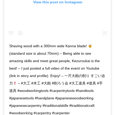
View this post on Instagram
Shaving wood with a 300mm wide Kanna blade!
(standard size is about 70mm) – Being able to see
amazing skills and meet great people, Kezuroukai is the
best! – I just posted a full video of the event on Youtube
(link in story and profile). Enjoy! – 一尺大鉋の削り すごい迫
力
– #大工 #木工 #大鉋 #削ろう会 #大工道具 #道具 #手
道具 #woodworkingtools #carpentrytools #handtools
#japanesetools #handplane #japanesewoodworking
#japanesecarpentry #traditionalskills #traditionalcraft
#woodworking #carpentry #carpenter