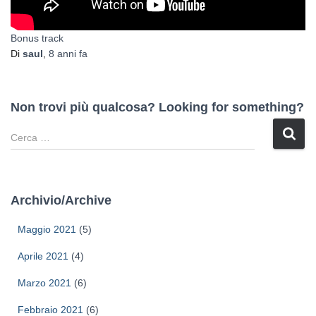
Bonus track
Di
saul
,
8 anni
fa
Non trovi più qualcosa? Looking for something?
R
i
c
e
r
Archivio/Archive
c
a
Maggio 2021
(5)
p
e
Aprile 2021
(4)
r
Marzo 2021
(6)
:
Febbraio 2021
(6)