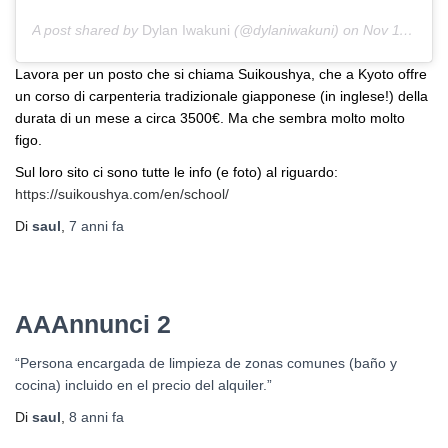
A post shared by
Dylan Iwakuni
(@dylaniwakuni) on
Nov 11, 2018 at 5:21am PST
Lavora per un posto che si chiama Suikoushya, che a Kyoto offre
un corso di carpenteria tradizionale giapponese (in inglese!) della
durata di un mese a circa 3500€. Ma che sembra molto molto
figo.
Sul loro sito ci sono tutte le info (e foto) al riguardo:
https://suikoushya.com/en/school/
Di
saul
,
7 anni
fa
AAAnnunci 2
“Persona encargada de limpieza de zonas comunes (baño y
cocina) incluido en el precio del alquiler.”
Di
saul
,
8 anni
fa