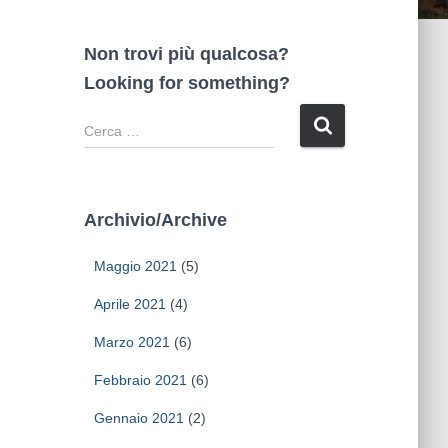
Non trovi più qualcosa?
Looking for something?
R
i
c
e
r
Archivio/Archive
c
a
Maggio 2021
(5)
p
e
Aprile 2021
(4)
r
Marzo 2021
(6)
:
Febbraio 2021
(6)
Gennaio 2021
(2)