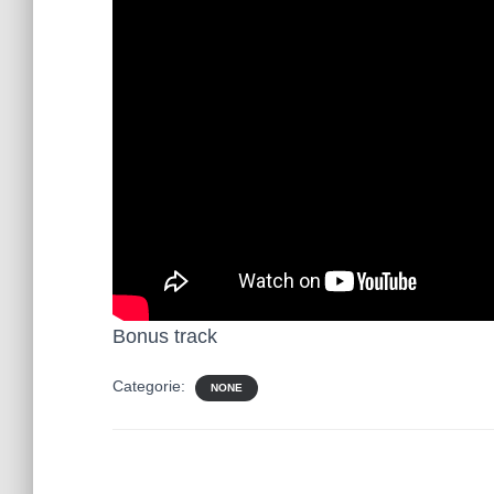
Bonus track
Categorie:
NONE