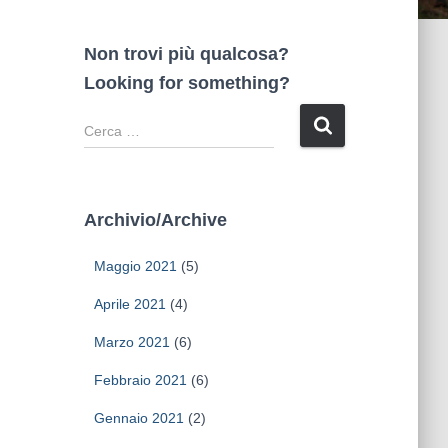
Non trovi più qualcosa?
Looking for something?
R
i
c
e
r
Archivio/Archive
c
a
Maggio 2021
(5)
p
e
Aprile 2021
(4)
r
Marzo 2021
(6)
:
Febbraio 2021
(6)
Gennaio 2021
(2)