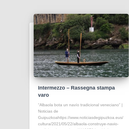
Intermezzo – Rassegna stampa
varo
“Albaola bota un navío tradicional veneciano” |
Noticias de
Guipuzkoahttps://www.noticiasdegipuzkoa.eus/
cultura/2021/05/22/albaola-construye-navio-