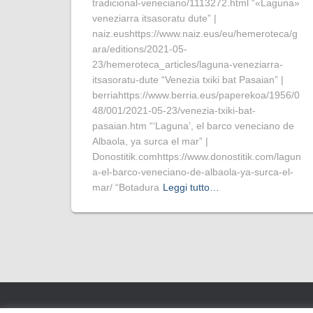
tradicional-veneciano/1113272.html “«Laguna»
veneziarra itsasoratu dute” |
naiz.eushttps://www.naiz.eus/eu/hemeroteca/g
ara/editions/2021-05-
23/hemeroteca_articles/laguna-veneziarra-
itsasoratu-dute “Venezia txiki bat Pasaian” |
berriahttps://www.berria.eus/paperekoa/1956/0
48/001/2021-05-23/venezia-txiki-bat-
pasaian.htm “‘Laguna’, el barco veneciano de
Albaola, ya surca el mar” |
Donostitik.comhttps://www.donostitik.com/lagun
a-el-barco-veneciano-de-albaola-ya-surca-el-
mar/ “Botadura
Leggi tutto…