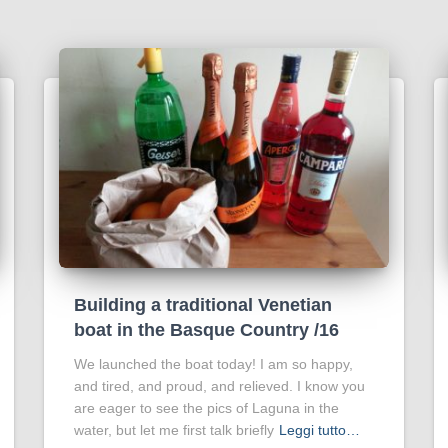
Building a traditional Venetian
boat in the Basque Country /16
We launched the boat today! I am so happy,
and tired, and proud, and relieved. I know you
are eager to see the pics of Laguna in the
water, but let me first talk briefly
Leggi tutto…