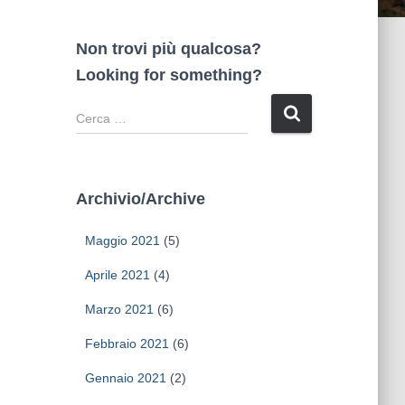
Non trovi più qualcosa?
Looking for something?
R
i
c
e
r
Archivio/Archive
c
a
Maggio 2021
(5)
p
e
Aprile 2021
(4)
r
Marzo 2021
(6)
:
Febbraio 2021
(6)
Gennaio 2021
(2)