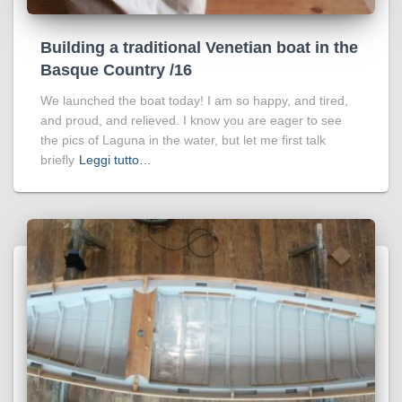
Building a traditional Venetian boat in the
Basque Country /16
We launched the boat today! I am so happy, and tired,
and proud, and relieved. I know you are eager to see
the pics of Laguna in the water, but let me first talk
briefly
Leggi tutto…