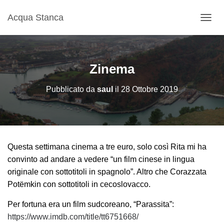
Acqua Stanca
N
A
V
I
G
Zinema
A
Z
Pubblicato da
saul
il
28 Ottobre 2019
I
O
N
E
T
O
Questa settimana cinema a tre euro, solo così Rita mi ha
G
G
convinto ad andare a vedere “un film cinese in lingua
L
originale con sottotitoli in spagnolo”. Altro che Corazzata
E
Potëmkin con sottotitoli in cecoslovacco.
Per fortuna era un film sudcoreano, “Parassita”:
https://www.imdb.com/title/tt6751668/