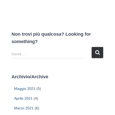
Non trovi più qualcosa? Looking for
something?
R
i
c
e
r
Archivio/Archive
c
a
Maggio 2021
(5)
p
e
Aprile 2021
(4)
r
Marzo 2021
(6)
: