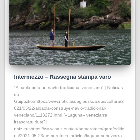
Intermezzo – Rassegna stampa varo
“Albaola bota un navío tradicional veneciano” | Noticias
de
Guipuzkoahttps://www.noticiasdegipuzkoa.eus/cultura/2
021/05/22/albaola-construye-navio-tradicional-
veneciano/1113272.html “«Laguna» veneziarra
itsasoratu dute” |
naiz.eushttps://www.naiz.eus/eu/hemeroteca/gara/editio
ns/2021-05-23/hemeroteca_articles/laguna-veneziarra-