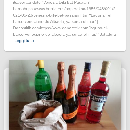
itsasoratu-dute “Venezia txiki bat Pasaian” |
berriahttps://www.berria.eus/paperekoa/1956/048/001/2
021-05-23/venezia-txiki-bat-pasaian.htm “‘Laguna’, el
barco veneciano de Albaola, ya surca el mar” |
Donostitik.comhttps://www.donostitik.com/laguna-el-
barco-veneciano-de-albaola-ya-surca-el-mar/ “Botadura
Leggi tutto…