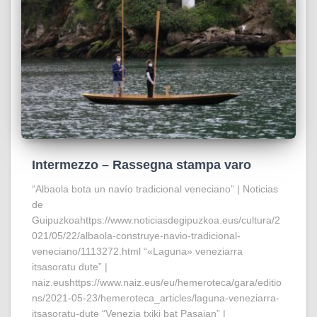
Intermezzo – Rassegna stampa varo
“Albaola bota un navío tradicional veneciano” | Noticias
de
Guipuzkoahttps://www.noticiasdegipuzkoa.eus/cultura/2
021/05/22/albaola-construye-navio-tradicional-
veneciano/1113272.html “«Laguna» veneziarra
itsasoratu dute” |
naiz.eushttps://www.naiz.eus/eu/hemeroteca/gara/editio
ns/2021-05-23/hemeroteca_articles/laguna-veneziarra-
itsasoratu-dute “Venezia txiki bat Pasaian” |