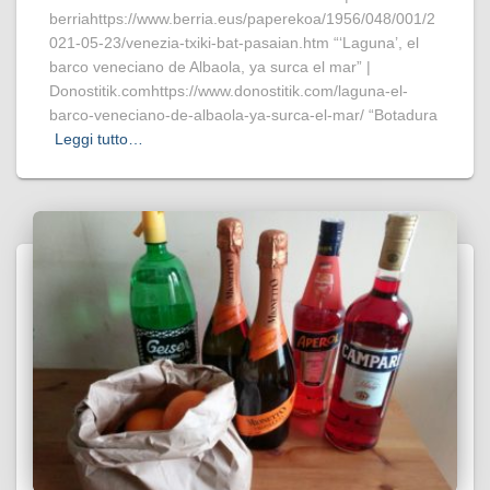
berriahttps://www.berria.eus/paperekoa/1956/048/001/2
021-05-23/venezia-txiki-bat-pasaian.htm “‘Laguna’, el
barco veneciano de Albaola, ya surca el mar” |
Donostitik.comhttps://www.donostitik.com/laguna-el-
barco-veneciano-de-albaola-ya-surca-el-mar/ “Botadura
Leggi tutto…