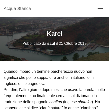
Acqua Stanca
N
A
V
I
G
Karel
A
Z
Pubblicato da
saul
il
25 Ottobre 2019
I
O
N
E
T
O
Quando imparo un termine barchereccio nuovo non
G
G
significa che poi lo sappia dire anche in italiano, o in
L
inglese, o in spagnolo…
E
Per dire, l’altro giorno dopo mesi che usavo la parola molto
frequentemente ho finalmente cercato sul dizionario la
traduzione dello spagnolo
chaflán
(inglese
chamfer
). Ho
scoperto che si dice “cianfrinatura” (o anche “cianfrino”),