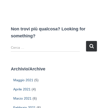
Non trovi più qualcosa? Looking for
something?
R
i
c
e
r
Archivio/Archive
c
a
Maggio 2021
(5)
p
e
Aprile 2021
(4)
r
Marzo 2021
(6)
:
Febbraio 2021
(6)