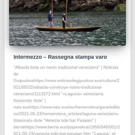
Intermezzo – Rassegna stampa varo
“Albaola bota un navío tradicional veneciano” | Noticias
de
Guipuzkoahttps://www.noticiasdegipuzkoa.eus/cultura/2
021/05/22/albaola-construye-navio-tradicional-
veneciano/1113272.html “«Laguna» veneziarra
itsasoratu dute” |
naiz.eushttps://www.naiz.eus/eu/hemeroteca/gara/editio
ns/2021-05-23/hemeroteca_articles/laguna-veneziarra-
itsasoratu-dute “Venezia txiki bat Pasaian” |
berriahttps://www.berria.eus/paperekoa/1956/048/001/2
021-05-23/venezia-txiki-bat-pasaian.htm “‘Laguna’, el