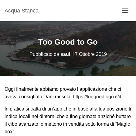
Acqua Stanca
N
A
V
I
G
Too Good to Go
A
Z
Pubblicato da
saul
il
7 Ottobre 2019
I
O
N
E
T
O
Oggi finalmente abbiamo provato l’applicazione che ci
G
G
aveva consigliato Dani mesi fa:
https://toogoodtogo.it/it
L
E
In pratica si tratta di un’app che in base alla tua posizione ti
indica locali nei dintorni che a fine giornata anziché buttare
il cibo avanzato lo mettono in vendita sotto forma di “Magic
box”.