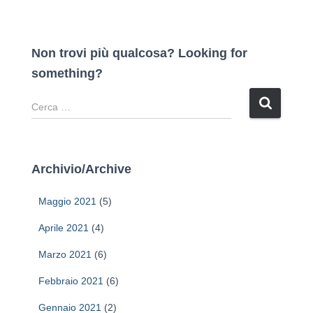
Non trovi più qualcosa? Looking for
something?
R
i
c
e
r
Archivio/Archive
c
a
Maggio 2021
(5)
p
e
Aprile 2021
(4)
r
Marzo 2021
(6)
:
Febbraio 2021
(6)
Gennaio 2021
(2)