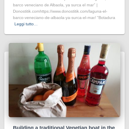
barco veneciano de Albaola, ya surca el mar” |
Donostitik.comhttps://www.donostitik.com/laguna-el-
barco-veneciano-de-albaola-ya-surca-el-mar/ “Botadura
Leggi tutto…
Building a traditional Venetian boat in the