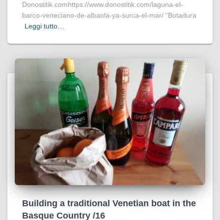
Donostitik.comhttps://www.donostitik.com/laguna-el-
barco-veneciano-de-albaola-ya-surca-el-mar/ “Botadura
Leggi tutto…
Building a traditional Venetian boat in the
Basque Country /16