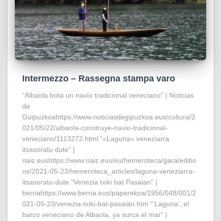
Intermezzo – Rassegna stampa varo
“Albaola bota un navío tradicional veneciano” | Noticias
de
Guipuzkoahttps://www.noticiasdegipuzkoa.eus/cultura/2
021/05/22/albaola-construye-navio-tradicional-
veneciano/1113272.html “«Laguna» veneziarra
itsasoratu dute” |
naiz.eushttps://www.naiz.eus/eu/hemeroteca/gara/editio
ns/2021-05-23/hemeroteca_articles/laguna-veneziarra-
itsasoratu-dute “Venezia txiki bat Pasaian” |
berriahttps://www.berria.eus/paperekoa/1956/048/001/2
021-05-23/venezia-txiki-bat-pasaian.htm “‘Laguna’, el
barco veneciano de Albaola, ya surca el mar” |