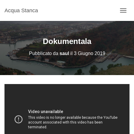
Acqua Stanca
N
A
V
I
G
Dokumentala
A
Z
Pubblicato da
saul
il
3 Giugno 2019
I
O
N
E
T
O
G
G
L
E