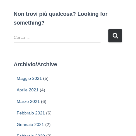
Non trovi più qualcosa? Looking for
something?
R
i
c
e
r
Archivio/Archive
c
a
Maggio 2021
(5)
p
e
Aprile 2021
(4)
r
Marzo 2021
(6)
:
Febbraio 2021
(6)
Gennaio 2021
(2)