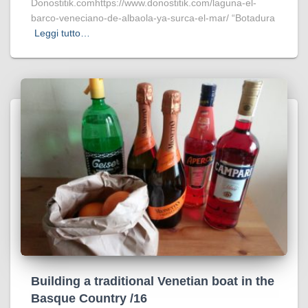
Donostitik.comhttps://www.donostitik.com/laguna-el-
barco-veneciano-de-albaola-ya-surca-el-mar/ “Botadura
Leggi tutto…
Building a traditional Venetian boat in the
Basque Country /16