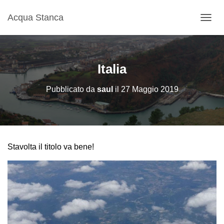
Acqua Stanca
N
A
V
I
G
Italia
A
Z
Pubblicato da
saul
il
27 Maggio 2019
I
O
N
E
T
O
Stavolta il titolo va bene!
G
G
L
E