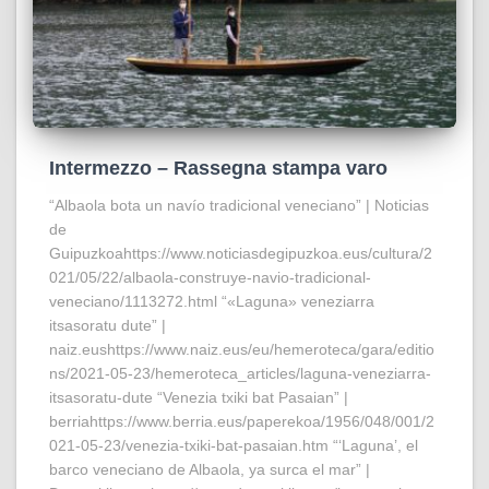
Intermezzo – Rassegna stampa varo
“Albaola bota un navío tradicional veneciano” | Noticias
de
Guipuzkoahttps://www.noticiasdegipuzkoa.eus/cultura/2
021/05/22/albaola-construye-navio-tradicional-
veneciano/1113272.html “«Laguna» veneziarra
itsasoratu dute” |
naiz.eushttps://www.naiz.eus/eu/hemeroteca/gara/editio
ns/2021-05-23/hemeroteca_articles/laguna-veneziarra-
itsasoratu-dute “Venezia txiki bat Pasaian” |
berriahttps://www.berria.eus/paperekoa/1956/048/001/2
021-05-23/venezia-txiki-bat-pasaian.htm “‘Laguna’, el
barco veneciano de Albaola, ya surca el mar” |