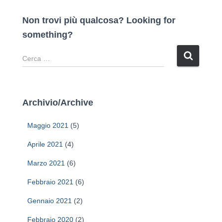
Non trovi più qualcosa? Looking for
something?
R
i
c
e
r
Archivio/Archive
c
a
Maggio 2021
(5)
p
e
Aprile 2021
(4)
r
Marzo 2021
(6)
:
Febbraio 2021
(6)
Gennaio 2021
(2)
Febbraio 2020
(2)