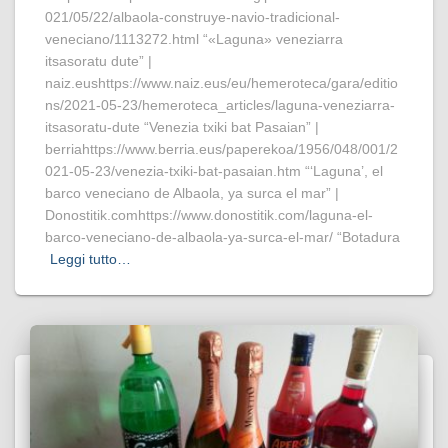
021/05/22/albaola-construye-navio-tradicional-
veneciano/1113272.html “«Laguna» veneziarra
itsasoratu dute” |
naiz.eushttps://www.naiz.eus/eu/hemeroteca/gara/editio
ns/2021-05-23/hemeroteca_articles/laguna-veneziarra-
itsasoratu-dute “Venezia txiki bat Pasaian” |
berriahttps://www.berria.eus/paperekoa/1956/048/001/2
021-05-23/venezia-txiki-bat-pasaian.htm “‘Laguna’, el
barco veneciano de Albaola, ya surca el mar” |
Donostitik.comhttps://www.donostitik.com/laguna-el-
barco-veneciano-de-albaola-ya-surca-el-mar/ “Botadura
Leggi tutto…