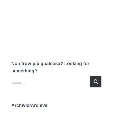
Non trovi più qualcosa? Looking for
something?
R
i
c
e
r
Archivio/Archive
c