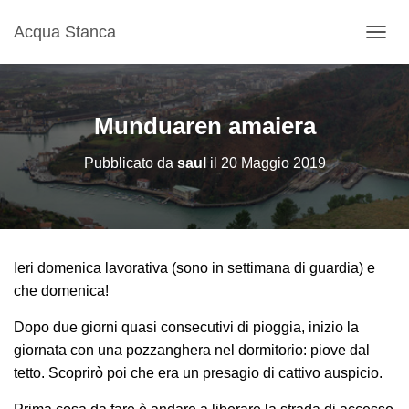
Acqua Stanca
N
A
V
I
G
Munduaren amaiera
A
Z
Pubblicato da
saul
il
20 Maggio 2019
I
O
N
E
T
O
Ieri domenica lavorativa (sono in settimana di guardia) e
G
G
che domenica!
L
E
Dopo due giorni quasi consecutivi di pioggia, inizio la
giornata con una pozzanghera nel dormitorio: piove dal
tetto. Scoprirò poi che era un presagio di cattivo auspicio.