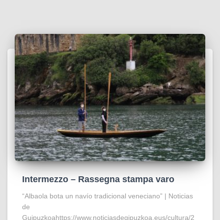
Intermezzo – Rassegna stampa varo
“Albaola bota un navío tradicional veneciano” | Noticias
de
Guipuzkoahttps://www.noticiasdegipuzkoa.eus/cultura/2