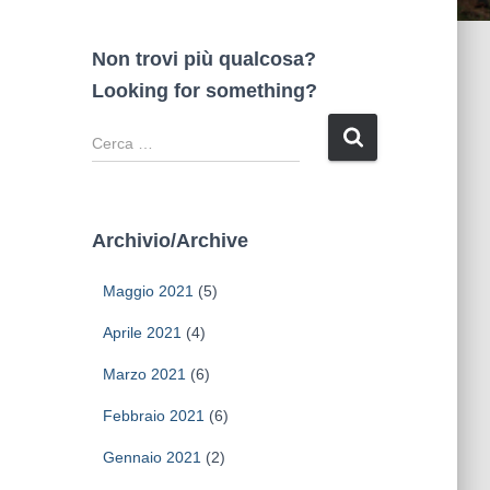
Non trovi più qualcosa?
Looking for something?
R
i
c
e
r
Archivio/Archive
c
a
Maggio 2021
(5)
p
e
Aprile 2021
(4)
r
Marzo 2021
(6)
:
Febbraio 2021
(6)
Gennaio 2021
(2)