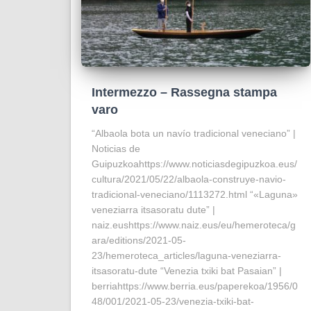
Intermezzo – Rassegna stampa
varo
“Albaola bota un navío tradicional veneciano” |
Noticias de
Guipuzkoahttps://www.noticiasdegipuzkoa.eus/
cultura/2021/05/22/albaola-construye-navio-
tradicional-veneciano/1113272.html “«Laguna»
veneziarra itsasoratu dute” |
naiz.eushttps://www.naiz.eus/eu/hemeroteca/g
ara/editions/2021-05-
23/hemeroteca_articles/laguna-veneziarra-
itsasoratu-dute “Venezia txiki bat Pasaian” |
berriahttps://www.berria.eus/paperekoa/1956/0
48/001/2021-05-23/venezia-txiki-bat-