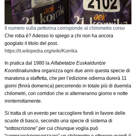
Il numero sulla pettorina corrisponde al chilometro corso
Che roba è? Adesso lo spiego a chi non ha ancora
googlato il titolo del post.
https://it.wikipedia.org/wiki/Korrika
In pratica dal 1980 la
Alfabetatze Euskalduntze
Koordinakundea
organizza ogni due anni questa specie di
maratona a staffetta, che per l’edizione odierna durerà 11
giorni (finirà domenica) percorrendo in totale più di duemila
chilometri, con corridori che si alterneranno giorno e notte
ininterrottamente.
Si tratta di un evento per raccogliere fondi in favore delle
scuole di basco, secondo una specie di sistema di
“sottoscrizione” per cui chiunque voglia può
“comprare/sponsorizzare” un chilometro e ottenere quindi il