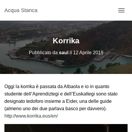
Acqua Stanca
N
A
V
I
G
Korrika
A
Z
Pubblicato da
saul
il
12 Aprile 2019
I
O
N
E
T
O
Oggi la korrika è passata da Albaola e io in quanto
G
G
studente dell’Aprendiztegi e dell’Euskaltegi sono stato
L
designato tedoforo insieme a Eider, una delle guide
E
(almeno uno dei due parlava basco per davvero).
http://www.korrika.eus/en/