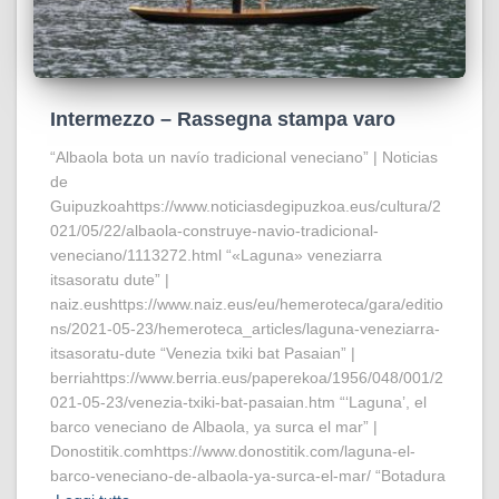
Intermezzo – Rassegna stampa varo
“Albaola bota un navío tradicional veneciano” | Noticias
de
Guipuzkoahttps://www.noticiasdegipuzkoa.eus/cultura/2
021/05/22/albaola-construye-navio-tradicional-
veneciano/1113272.html “«Laguna» veneziarra
itsasoratu dute” |
naiz.eushttps://www.naiz.eus/eu/hemeroteca/gara/editio
ns/2021-05-23/hemeroteca_articles/laguna-veneziarra-
itsasoratu-dute “Venezia txiki bat Pasaian” |
berriahttps://www.berria.eus/paperekoa/1956/048/001/2
021-05-23/venezia-txiki-bat-pasaian.htm “‘Laguna’, el
barco veneciano de Albaola, ya surca el mar” |
Donostitik.comhttps://www.donostitik.com/laguna-el-
barco-veneciano-de-albaola-ya-surca-el-mar/ “Botadura