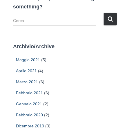
something?
R
i
c
e
r
Archivio/Archive
c
a
Maggio 2021
(5)
p
e
Aprile 2021
(4)
r
Marzo 2021
(6)
:
Febbraio 2021
(6)
Gennaio 2021
(2)
Febbraio 2020
(2)
Dicembre 2019
(3)