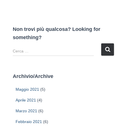
Non trovi più qualcosa? Looking for
something?
R
i
c
e
r
Archivio/Archive
c
a
Maggio 2021
(5)
p
e
Aprile 2021
(4)
r
Marzo 2021
(6)
:
Febbraio 2021
(6)