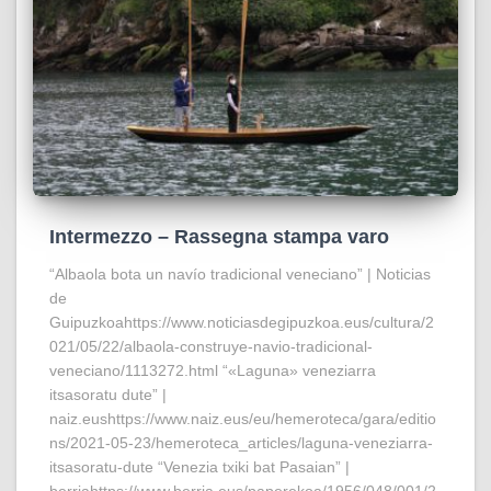
Intermezzo – Rassegna stampa varo
“Albaola bota un navío tradicional veneciano” | Noticias
de
Guipuzkoahttps://www.noticiasdegipuzkoa.eus/cultura/2
021/05/22/albaola-construye-navio-tradicional-
veneciano/1113272.html “«Laguna» veneziarra
itsasoratu dute” |
naiz.eushttps://www.naiz.eus/eu/hemeroteca/gara/editio
ns/2021-05-23/hemeroteca_articles/laguna-veneziarra-
itsasoratu-dute “Venezia txiki bat Pasaian” |
berriahttps://www.berria.eus/paperekoa/1956/048/001/2