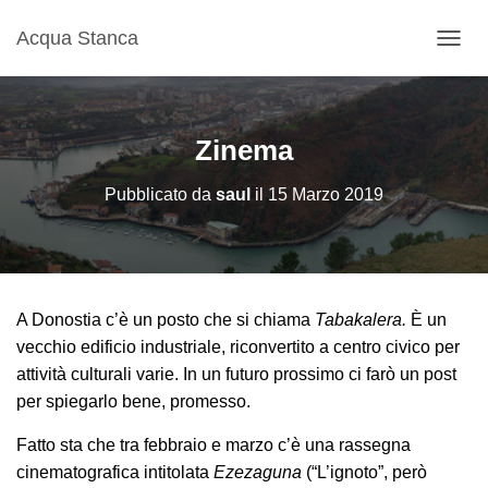
Acqua Stanca
N
A
V
I
G
Zinema
A
Z
Pubblicato da
saul
il
15 Marzo 2019
I
O
N
E
T
O
A Donostia c’è un posto che si chiama
Tabakalera.
È un
G
G
vecchio edificio industriale, riconvertito a centro civico per
L
attività culturali varie. In un futuro prossimo ci farò un post
E
per spiegarlo bene, promesso.
Fatto sta che tra febbraio e marzo c’è una rassegna
cinematografica intitolata
Ezezaguna
(“L’ignoto”, però