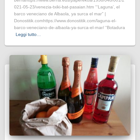
021-05-23/venezia-txiki-bat-pasaian.htm “‘Laguna’, el
barco veneciano de Albaola, ya surca el mar” |
Donostitik.comhttps://www.donostitik.com/laguna-el-
barco-veneciano-de-albaola-ya-surca-el-mar/ “Botadura
Leggi tutto…