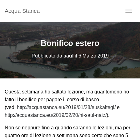
Acqua Stanca
N
A
V
I
G
Bonifico estero
A
Z
Pubblicato da
saul
il
6 Marzo 2019
I
O
N
E
T
O
Questa settimana ho saltato lezione, ma quantomeno ho
G
G
fatto il bonifico per pagare il corso di basco
L
(vedi
http://acquastanca.eu/2019/01/28/euskaltegi/
e
E
http://acquastanca.eu/2019/02/20/ni-saul-naiz/
).
Non so neppure fino a quando saranno le lezioni, ma per
quattro ore di lezione a settimana sono certo che sono 5