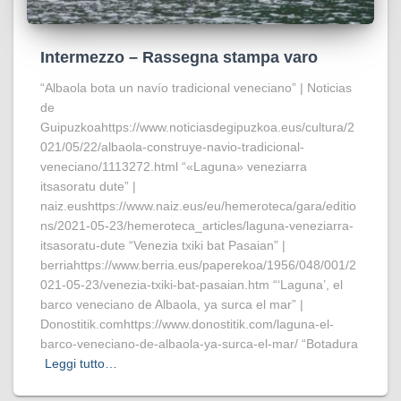
Intermezzo – Rassegna stampa varo
“Albaola bota un navío tradicional veneciano” | Noticias
de
Guipuzkoahttps://www.noticiasdegipuzkoa.eus/cultura/2
021/05/22/albaola-construye-navio-tradicional-
veneciano/1113272.html “«Laguna» veneziarra
itsasoratu dute” |
naiz.eushttps://www.naiz.eus/eu/hemeroteca/gara/editio
ns/2021-05-23/hemeroteca_articles/laguna-veneziarra-
itsasoratu-dute “Venezia txiki bat Pasaian” |
berriahttps://www.berria.eus/paperekoa/1956/048/001/2
021-05-23/venezia-txiki-bat-pasaian.htm “‘Laguna’, el
barco veneciano de Albaola, ya surca el mar” |
Donostitik.comhttps://www.donostitik.com/laguna-el-
barco-veneciano-de-albaola-ya-surca-el-mar/ “Botadura
Leggi tutto…