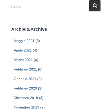
R
i
c
e
r
Archivio/Archive
c
a
Maggio 2021
(5)
p
e
Aprile 2021
(4)
r
Marzo 2021
(6)
:
Febbraio 2021
(6)
Gennaio 2021
(2)
Febbraio 2020
(2)
Dicembre 2019
(3)
Novembre 2019
(7)