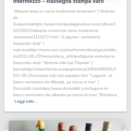
Intermezzo – Rassegna stampa varo
“Albaola bota un navío tradicional veneciano” | Noticias
de
Guipuzkoahttps://www.noticiasdegipuzkoa.eus/cultura/2
021/05/22/albaola-construye-navio-tradicional-
veneciano/1113272.html “«Laguna» veneziarra
itsasoratu dute” |
naiz.eushttps://www.naiz.eus/eu/hemeroteca/gara/editio
ns/2021-05-23/hemeroteca_articles/laguna-veneziarra-
itsasoratu-dute “Venezia txiki bat Pasaian” |
berriahttps://www.berria.eus/paperekoa/1956/048/001/2
021-05-23/venezia-txiki-bat-pasaian.htm “‘Laguna’, el
barco veneciano de Albaola, ya surca el mar” |
Donostitik.comhttps://www.donostitik.com/laguna-el-
barco-veneciano-de-albaola-ya-surca-el-mar/ “Botadura
Leggi tutto…