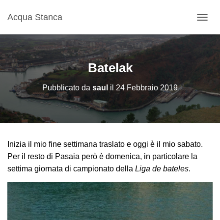
Acqua Stanca
N
A
V
I
G
Batelak
A
Z
Pubblicato da
saul
il
24 Febbraio 2019
I
O
N
E
T
O
Inizia il mio fine settimana traslato e oggi è il mio sabato.
G
G
Per il resto di Pasaia però è domenica, in particolare la
L
settima giornata di campionato della
Liga de bateles
.
E