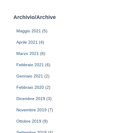
c
e
r
Archivio/Archive
c
a
Maggio 2021
(5)
p
e
Aprile 2021
(4)
r
Marzo 2021
(6)
:
Febbraio 2021
(6)
Gennaio 2021
(2)
Febbraio 2020
(2)
Dicembre 2019
(3)
Novembre 2019
(7)
Ottobre 2019
(9)
Settembre 2019
(4)