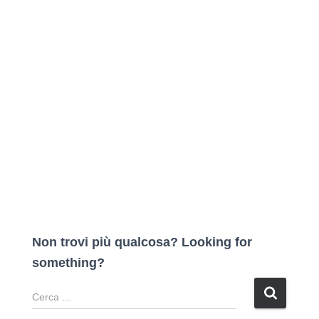
Non trovi più qualcosa? Looking for
something?
R
i