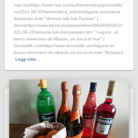
naiz.eushttps://www.naiz.eus/eu/hemeroteca/gara/editio
ns/2021-05-23/hemeroteca_articles/laguna-veneziarra-
itsasoratu-dute “Venezia txiki bat Pasaian” |
berriahttps://www.berria.eus/paperekoa/1956/048/001/2
021-05-23/venezia-txiki-bat-pasaian.htm “‘Laguna’, el
barco veneciano de Albaola, ya surca el mar” |
Donostitik.comhttps://www.donostitik.com/laguna-el-
barco-veneciano-de-albaola-ya-surca-el-mar/ “Botadura
Leggi tutto…