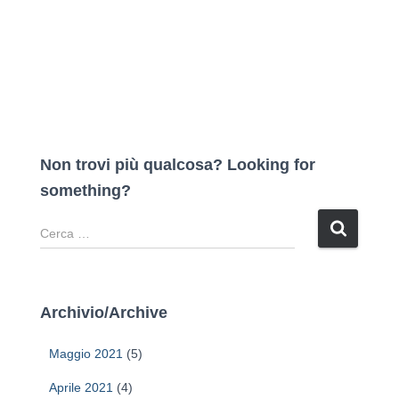
Non trovi più qualcosa? Looking for
something?
R
i
c
e
r
Archivio/Archive
c
a
Maggio 2021
(5)
p
e
Aprile 2021
(4)