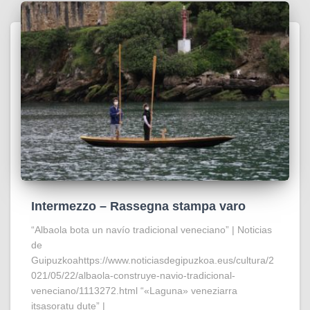
Intermezzo – Rassegna stampa varo
“Albaola bota un navío tradicional veneciano” | Noticias
de
Guipuzkoahttps://www.noticiasdegipuzkoa.eus/cultura/2
021/05/22/albaola-construye-navio-tradicional-
veneciano/1113272.html “«Laguna» veneziarra
itsasoratu dute” |