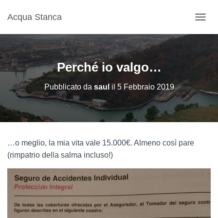
Acqua Stanca
N
A
V
I
G
Perché io valgo…
A
Z
Pubblicato da
saul
il
5 Febbraio 2019
I
O
N
E
T
O
…o meglio, la mia vita vale 15.000€. Almeno così pare
G
G
(rimpatrio della salma incluso!)
L
E