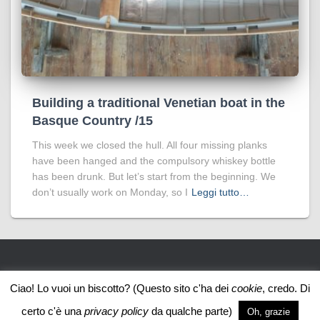
Building a traditional Venetian boat in the
Basque Country /15
This week we closed the hull. All four missing planks
have been hanged and the compulsory whiskey bottle
has been drunk. But let’s start from the beginning. We
don’t usually work on Monday, so I
Leggi tutto…
CHI SONO/ABOUT
PERCHÉ/WHY ACQUASTANCA.EU
Ciao! Lo vuoi un biscotto? (Questo sito c'ha dei
cookie
, credo. Di
certo c'è una
privacy policy
da qualche parte)
Oh, grazie
PRIVACY POLICY