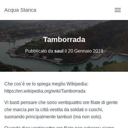
Acqua Stanca
N
A
V
I
G
Tamborrada
A
Z
Pubblicato da
saul
il
20 Gennaio 2019
I
O
N
E
T
O
Che cos’è ve lo spiega meglio Wikipedia:
G
G
https://en.wikipedia.org/wiki/Tamborrada
L
E
Vi basti pensare che sono ventiquattro ore filate di gente
che marcia per la città vestita da soldati o cuochi,
suonando principalmente tamburi (ma non solo).