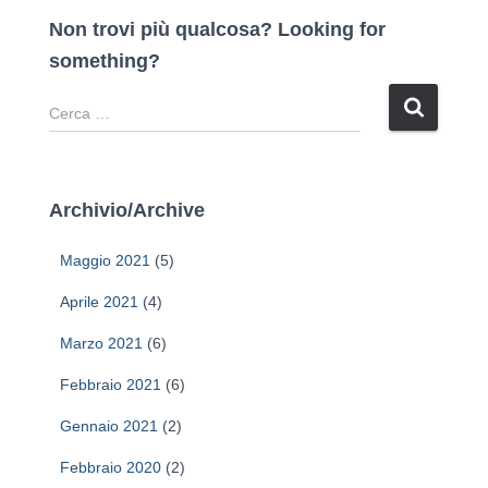
Non trovi più qualcosa? Looking for
something?
R
i
c
e
r
Archivio/Archive
c
a
Maggio 2021
(5)
p
e
Aprile 2021
(4)
r
Marzo 2021
(6)
:
Febbraio 2021
(6)
Gennaio 2021
(2)
Febbraio 2020
(2)