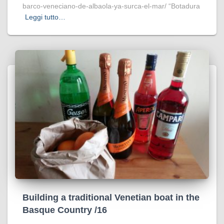
barco-veneciano-de-albaola-ya-surca-el-mar/ “Botadura
Leggi tutto…
Building a traditional Venetian boat in the
Basque Country /16