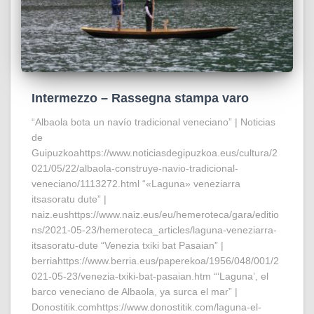
Intermezzo – Rassegna stampa varo
“Albaola bota un navío tradicional veneciano” | Noticias
de
Guipuzkoahttps://www.noticiasdegipuzkoa.eus/cultura/2
021/05/22/albaola-construye-navio-tradicional-
veneciano/1113272.html “«Laguna» veneziarra
itsasoratu dute” |
naiz.eushttps://www.naiz.eus/eu/hemeroteca/gara/editio
ns/2021-05-23/hemeroteca_articles/laguna-veneziarra-
itsasoratu-dute “Venezia txiki bat Pasaian” |
berriahttps://www.berria.eus/paperekoa/1956/048/001/2
021-05-23/venezia-txiki-bat-pasaian.htm “‘Laguna’, el
barco veneciano de Albaola, ya surca el mar” |
Donostitik.comhttps://www.donostitik.com/laguna-el-