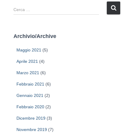
R
i
c
e
r
Archivio/Archive
c
a
Maggio 2021
(5)
p
e
Aprile 2021
(4)
r
Marzo 2021
(6)
:
Febbraio 2021
(6)
Gennaio 2021
(2)
Febbraio 2020
(2)
Dicembre 2019
(3)
Novembre 2019
(7)