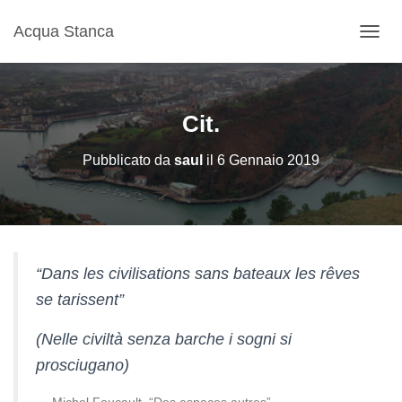
Acqua Stanca
N
A
V
I
G
Cit.
A
Z
Pubblicato da
saul
il
6 Gennaio 2019
I
O
N
E
T
O
G
“Dans les civilisations sans bateaux les rêves
G
se tarissent”
L
E
(Nelle civiltà senza barche i sogni si
prosciugano)